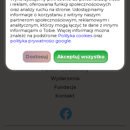
i reklam, oferowania funkcji społecznościowych
oraz analizy ruchu na stronie. Udostępniamy
informacje o korzystaniu z witryny naszym
partnerom społecznościowym, reklamowym i
analitycznym, którzy mogą łączyć te dane z innymi
informacjami o Tobie. Więcej informacji można
znaleźć na podstronie
Polityka cookies
oraz ​
Dyrektor: Aleksandra Lipińska
polityka prywatności google
.
tel.:
734 142 684
Dostosuj
Akceptuj wszystko
Żłobek
Punkt Przedszkolny
Wydarzenia
Fundacja
Kontakt