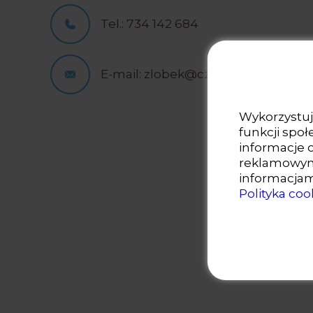
Tel.: 734 142 684
E-mail: zlobek@czarodziejskarozdz
Wykorzystuje
funkcji spo
informacje 
reklamowym 
informacjam
Polityka coo