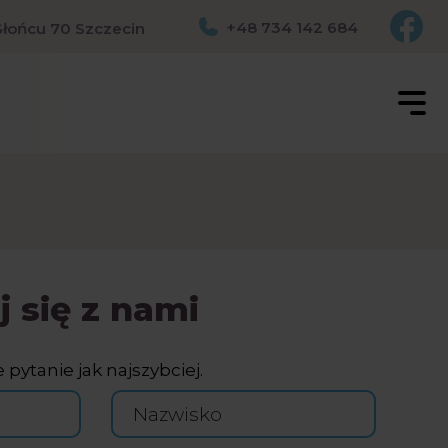
+48
734 142 684
 Słońcu 70 Szczecin
 się z nami
ytanie jak najszybciej.