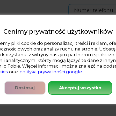
ka.pl
Cenimy prywatność użytkowników
my pliki cookie do personalizacji treści i reklam, o
łecznościowych oraz analizy ruchu na stronie. Udos
o korzystaniu z witryny naszym partnerom społecz
i analitycznym, którzy mogą łączyć te dane z inny
i o Tobie. Więcej informacji można znaleźć na pods
*
✓
Oświadczam, że 
kies
oraz ​
polityka prywatności google
.
prywatności
.
Dostosuj
Akceptuj wszystko